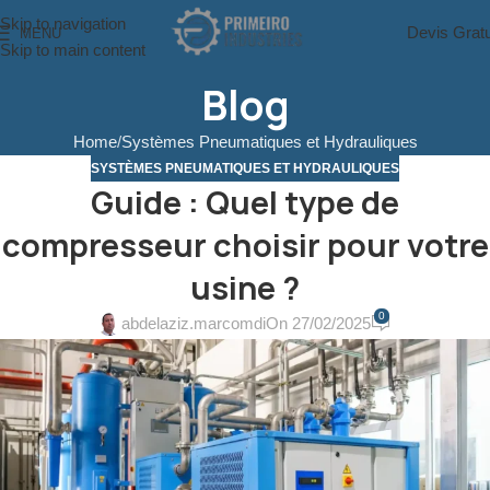
Skip to navigation
Devis Gratu
MENU
Skip to main content
Blog
Home
Systèmes Pneumatiques et Hydrauliques
SYSTÈMES PNEUMATIQUES ET HYDRAULIQUES
Guide : Quel type de
compresseur choisir pour votre
usine ?
0
abdelaziz.marcomdi
On 27/02/2025