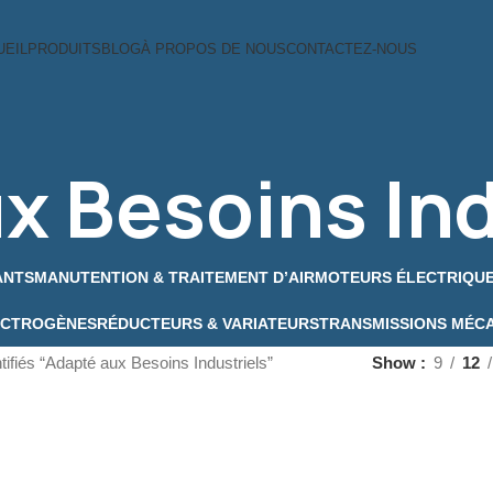
UEIL
PRODUITS
BLOG
À PROPOS DE NOUS
CONTACTEZ-NOUS
x Besoins Ind
ANTS
MANUTENTION & TRAITEMENT D’AIR
MOTEURS ÉLECTRIQU
ECTROGÈNES
RÉDUCTEURS & VARIATEURS
TRANSMISSIONS MÉC
tifiés “Adapté aux Besoins Industriels”
Show
9
12