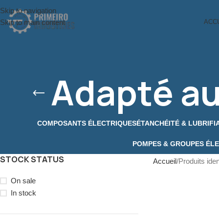
Skip to navigation
Skip to main content
ACC
Adapté au
COMPOSANTS ÉLECTRIQUES
ÉTANCHÉITÉ & LUBRIFI
POMPES & GROUPES ÉL
STOCK STATUS
Accueil
Produits iden
On sale
In stock