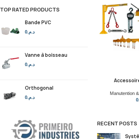
TOP RATED PRODUCTS
Bande PVC
0
د.م.
Vanne à boisseau
0
د.م.
Accessoir
Orthogonal
Manutention & 
0
د.م.
0
RECENT POSTS
Systè