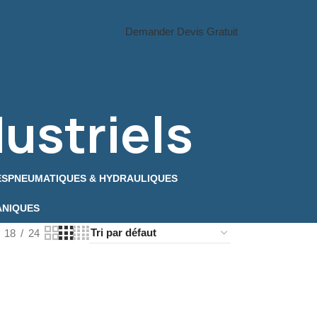
Demander Devis Gratuit
ustriels
ES
PNEUMATIQUES & HYDRAULIQUES
ANIQUES
18
24