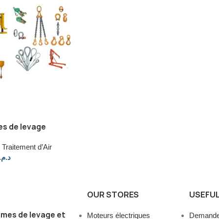
es de levage
Traitement d’Air
د.م.
OUR STORES
USEFUL
mes de levage et
Moteurs électriques
Demander