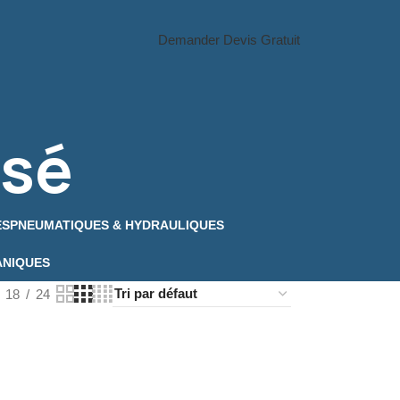
Demander Devis Gratuit
isé
ES
PNEUMATIQUES & HYDRAULIQUES
ANIQUES
18
24