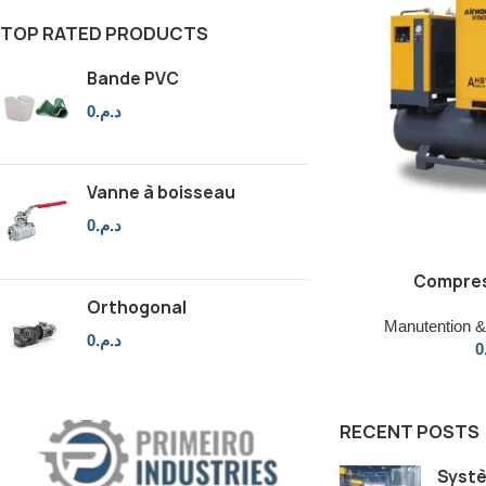
TOP RATED PRODUCTS
Bande PVC
0
د.م.
Vanne à boisseau
0
د.م.
Compres
Orthogonal
Manutention & 
0
د.م.
0
RECENT POSTS
Systè