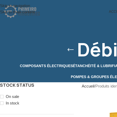
Skip to navigation
Skip to main content
ACC
Débi
COMPOSANTS ÉLECTRIQUES
ÉTANCHÉITÉ & LUBRIFI
POMPES & GROUPES ÉL
STOCK STATUS
Accueil
Produits iden
On sale
In stock