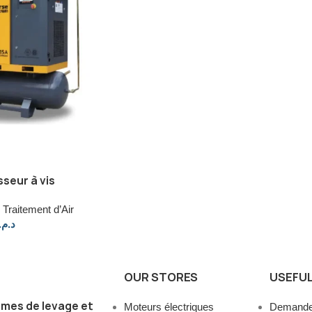
seur à vis
Traitement d’Air
د.م.
OUR STORES
USEFUL
mes de levage et
Moteurs électriques
Demander