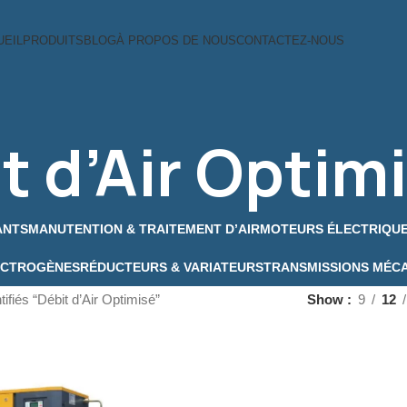
UEIL
PRODUITS
BLOG
À PROPOS DE NOUS
CONTACTEZ-NOUS
t d’Air Optim
ANTS
MANUTENTION & TRAITEMENT D’AIR
MOTEURS ÉLECTRIQU
ECTROGÈNES
RÉDUCTEURS & VARIATEURS
TRANSMISSIONS MÉC
tifiés “Débit d’Air Optimisé”
Show
9
12